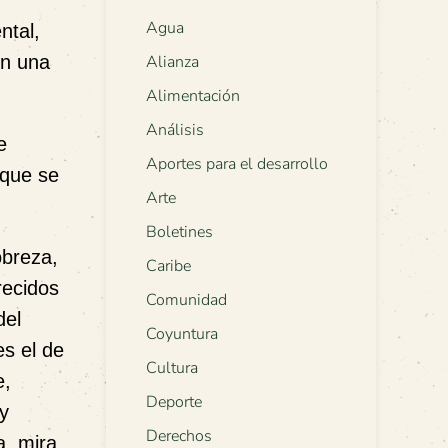
Agua
ntal,
en una
Alianza
Alimentación
Análisis
e
Aportes para el desarrollo
 que se
Arte
Boletines
obreza,
Caribe
recidos
Comunidad
del
Coyuntura
s el de
Cultura
e,
Deporte
y
Derechos
a, mira