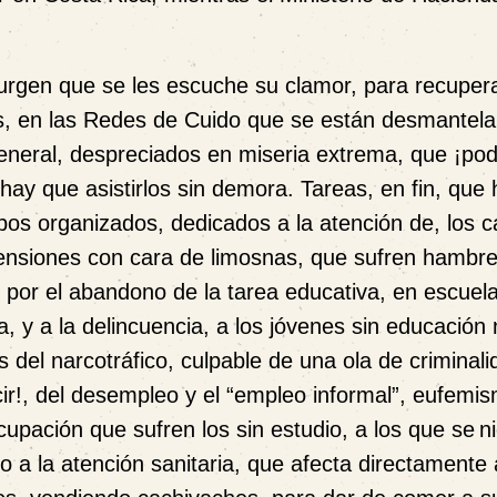
rgen que se les escuche su clamor, para recupera
os, en las Redes de Cuido que se están desmantel
 general, despreciados en miseria extrema, que ¡po
 hay que asistirlos sin demora. Tareas, en fin, que
pos organizados, dedicados a la atención de, los 
ensiones con cara de limosnas
, que sufren hambre
por el abandono de la tarea educativa, en escuel
, y a la delincuencia, a los jóvenes sin educación 
 del narcotráfico, culpable de una ola de criminali
cir!, del desempleo y el “empleo informal”, eufemi
cupación que sufren los sin estudio, a los que se
n
o a la atención sanitaria, que afecta directamente 