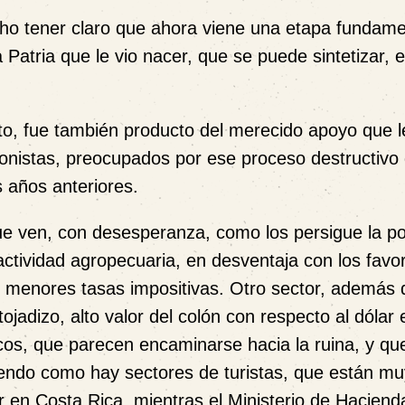
cho tener claro que ahora viene una etapa fundame
 Patria que le vio nacer, que se puede sintetizar, 
o, fue también producto del merecido apoyo que l
cionistas, preocupados por ese proceso destructivo
s años anteriores.
que ven, con desesperanza, como los persigue la p
 actividad agropecuaria, en desventaja con los favo
menores tasas impositivas. Otro sector, además 
tojadizo,
alto valor del colón con respecto al dólar
e
cos, que parecen encaminarse hacia la ruina, y qu
iendo como hay sectores de turistas, que están mu
r en Costa Rica, mientras el Ministerio de Haciend