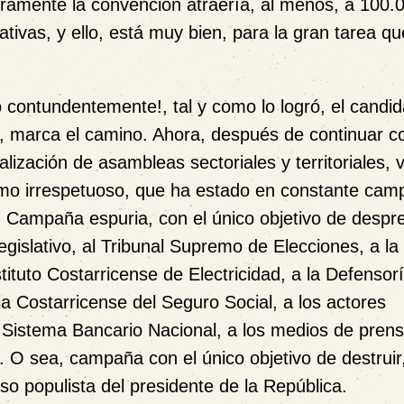
eguramente la convención atraería, al menos, a 100.
ivas, y ello, está muy bien, para la gran tarea qu
 contundentemente!, tal y como lo logró, el candid
, marca el camino. Ahora, después de continuar co
alización de asambleas sectoriales y territoriales, v
vismo irrespetuoso, que ha estado en constante ca
o. Campaña espuria, con el único objetivo de despres
egislativo, al Tribunal Supremo de Elecciones, a la
tituto Costarricense de Electricidad, a la Defensor
ja Costarricense del Seguro Social, a los actores
al Sistema Bancario Nacional, a los medios de pren
 O sea, campaña con el único objetivo de destruir
rso populista del presidente de la República.