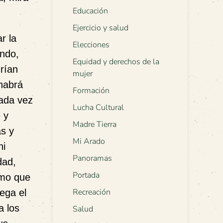
Educación
Ejercicio y salud
r la
Elecciones
ando,
Equidad y derechos de la
drían
mujer
 habrá
Formación
cada vez
Lucha Cultural
 y
Madre Tierra
as y
Mi Arado
ni
Panoramas
dad,
Portada
smo que
Recreación
iega el
a los
Salud