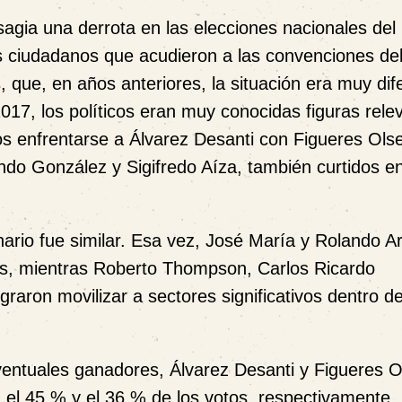
agia una derrota en las elecciones nacionales del
s ciudadanos que acudieron a las convenciones de
 que, en años anteriores, la situación era muy dif
017, los políticos eran muy conocidas figuras rele
mos enfrentarse a Álvarez Desanti con Figueres Ols
do González y Sigifredo Aíza, también curtidos e
ario fue similar. Esa vez, José María y Rolando A
as, mientras Roberto Thompson, Carlos Ricardo
raron movilizar a sectores significativos dentro de
entuales ganadores, Álvarez Desanti y Figueres O
 el 45 % y el 36 % de los votos, respectivamente,