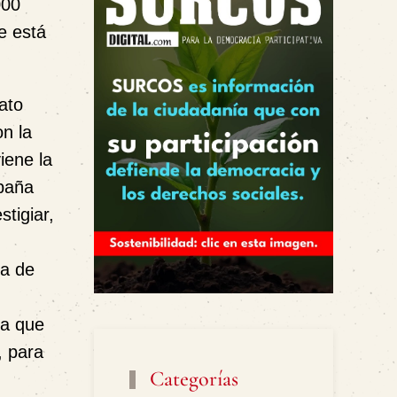
000
e está
ato
n la
iene la
mpaña
tigiar,
ía de
sa que
, para
Categorías