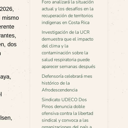
Foro analizará la situación
 2026,
actual y los desafíos en la
recuperación de territorios
l mismo
indígenas en Costa Rica
erente
Investigación de la UCR
vantes,
demuestra que el impacto
en, dos
del clima y la
contaminación sobre la
n
salud respiratoria puede
aparecer semanas después
Defensoría celebrará mes
raya,
histórico de la
Afrodescendencia
l
Sindicato UDECO Dos
Pinos denuncia doble
ofensiva contra la libertad
lsen,
sindical y convoca a las
organizaciones del país a