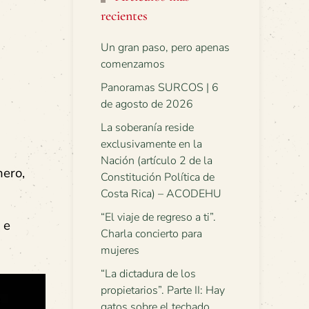
recientes
Un gran paso, pero apenas
comenzamos
Panoramas SURCOS | 6
de agosto de 2026
La soberanía reside
exclusivamente en la
Nación (artículo 2 de la
nero,
Constitución Política de
Costa Rica) – ACODEHU
“El viaje de regreso a ti”.
 e
Charla concierto para
mujeres
“La dictadura de los
propietarios”. Parte II: Hay
gatos sobre el techado