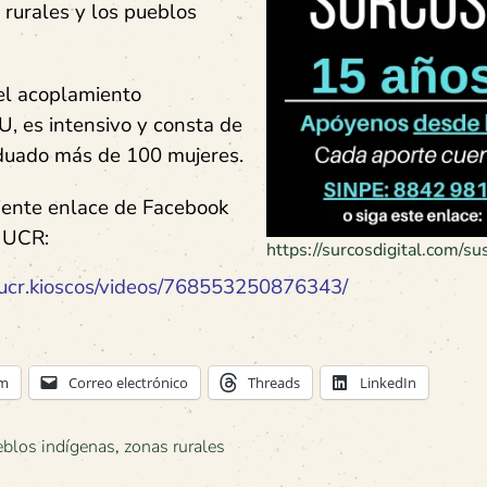
 rurales y los pueblos
el acoplamiento
U, es intensivo y consta de
aduado más de 100 mujeres.
uiente enlace de Facebook
a UCR:
https://surcosdigital.com/sus
ucr.kioscos/videos/768553250876343/
am
Correo electrónico
Threads
LinkedIn
blos indígenas
,
zonas rurales