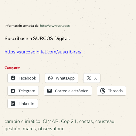
Información tomada de:
http://www.ucr.ac.cr/
Suscríbase a SURCOS Digital:
https://surcosdigital.com/suscribirse/
Compartir:
Facebook
WhatsApp
X
Telegram
Correo electrónico
Threads
LinkedIn
cambio climático
,
CIMAR
,
Cop 21
,
costas
,
cousteau
,
gestión
,
mares
,
observatorio