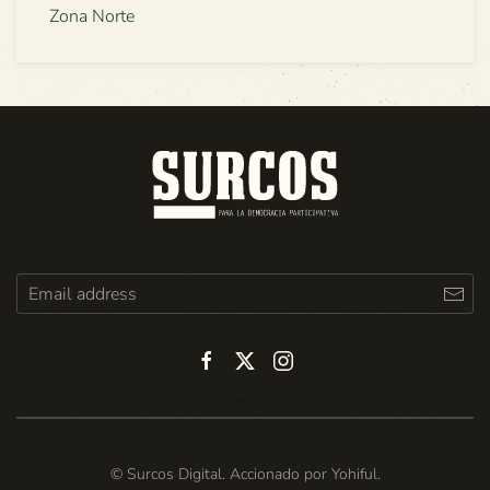
Zona Norte
© Surcos Digital. Accionado por
Yohiful
.