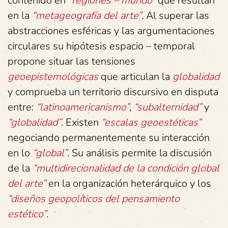
contenido en
“regiones – mundo”
que resultan
en la
“metageografía del arte”
. Al superar las
abstracciones esféricas y las argumentaciones
circulares su hipótesis espacio – temporal
propone situar las tensiones
geoepistemológicas
que articulan la
globalidad
y comprueba un territorio discursivo en disputa
entre:
“latinoamericanismo”
,
“subalternidad”
y
“globalidad”
. Existen
“escalas geoestéticas”
negociando permanentemente su interacción
en lo
“global”
. Su análisis permite la discusión
de la
“multidirecionalidad de la condición global
del arte”
en la organización heterárquico y los
“diseños geopolíticos del pensamiento
estético”
.