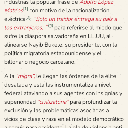
industrias la popular frase de
Adolfo López
[1]
Mateos
con motivo de la nacionalización
[2]
eléctrica
:
¨Solo un traidor entrega su país a
[3]
los extranjeros, ¨
para referirse al miedo que
sufre la diáspora salvadoreña en EE.UU, al
alinearse Nayib Bukele, su presidente, con la
política migratoria estadounidense y el
billonario negocio carcelario.
A la
“migra”,
le llegan las órdenes de la élite
desatada y esta las instrumentaliza a nivel
federal ataviando a sus agentes con insignias y
superioridad
“civilizatoria”
para profundizar la
exclusión y las problemáticas asociadas a
vicios de clase y raza en el modelo democrático
a seguir para occidente. La ola de violencia anti