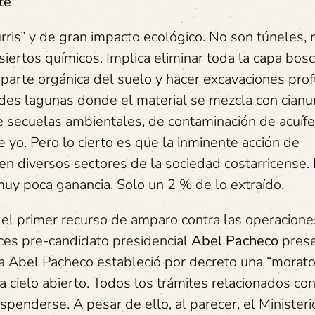
te
rris” y de gran impacto ecológico. No son túneles, n
ertos químicos. Implica eliminar toda la capa bosc
a parte orgánica del suelo y hacer excavaciones pro
andes lagunas donde el material se mezcla con cianu
de secuelas ambientales, de contaminación de acuífe
 yo. Pero lo cierto es que la inminente acción de
 en diversos sectores de la sociedad costarricense.
uy poca ganancia. Solo un 2 % de lo extraído.
el primer recurso de amparo contra las operacione
onces pre-candidato presidencial
Abel Pacheco
prese
ia Abel Pacheco estableció por decreto una “morato
a cielo abierto. Todos los trámites relacionados con
spenderse. A pesar de ello, al parecer, el Ministeri