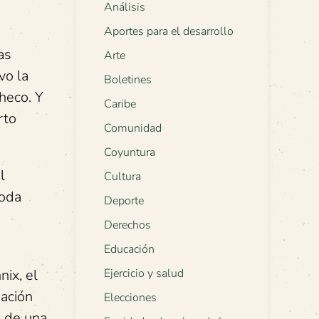
Análisis
Aportes para el desarrollo
as
Arte
vo la
Boletines
checo. Y
Caribe
rto
Comunidad
Coyuntura
l
Cultura
toda
Deporte
Derechos
Educación
ix, el
Ejercicio y salud
ación
Elecciones
a de una