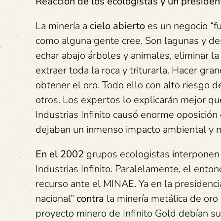
Reacción de los ecologistas y un presiden
La minería a
cielo abierto
es un negocio “fu
como alguna gente cree. Son lagunas y desi
echar abajo árboles y animales, eliminar l
extraer toda la roca y triturarla. Hacer gr
obtener el oro. Todo ello con alto riesgo 
otros. Los expertos lo explicarán mejor que
Industrias Infinito causó enorme oposición
dejaban un inmenso impacto ambiental y m
En el 2002
grupos ecologistas interponen 
Industrias Infinito. Paralelamente, el ent
recurso ante el MINAE. Ya en la presidenc
nacional”
contra
la minería metálica de oro 
proyecto minero de Infinito Gold debían su