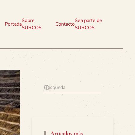
Sobre
Sea parte de
Portada
Contacto
SURCOS
SURCOS
Artículos más