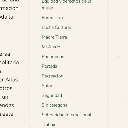
Equidad y derechos de la
ormación
mujer
da la
Formación
Lucha Cultural
Madre Tierra
Mi Arado
ersa
Panoramas
olitario
Portada
a
Recreación
ar Arias
Salud
otros
Seguridad
n un
iendas
Sin categoría
a este
Solidaridad internacional
Trabajo