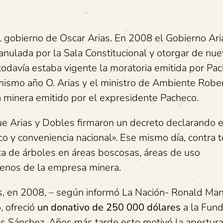
 gobierno de Oscar Arias. En 2008 el Gobierno Ari
anulada por la Sala Constitucional y otorgar de nue
 todavía estaba vigente la moratoria emitida por Pa
 mismo año O. Arias y el ministro de Ambiente Robe
 minera emitido por el expresidente Pacheco.
ue Arias y Dobles firmaron un decreto declarando e
co y conveniencia nacional». Ese mismo día, contra 
ta de árboles en áreas boscosas, áreas de uso
rrenos de la empresa minera.
s, en 2008, – según informó La Nación- Ronald Mann
, ofreció
un donativo de 250 000 dólares
a la Fund
ias Sánchez. Años más tarde esto motivó la apertur