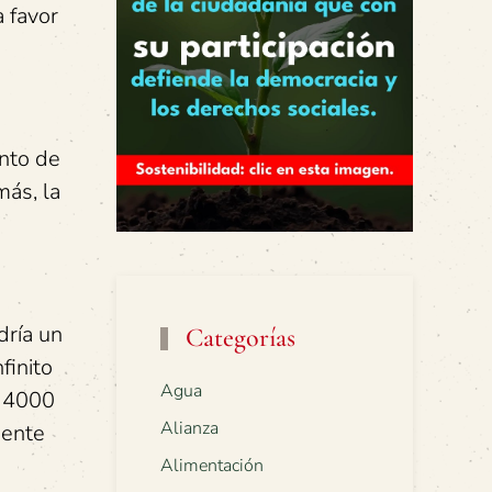
 favor
ento de
más, la
dría un
Categorías
finito
Agua
r 4000
Alianza
mente
Alimentación