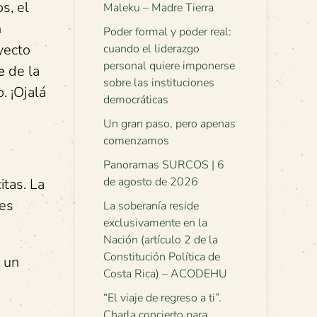
s, el
Maleku – Madre Tierra
n
Poder formal y poder real:
yecto
cuando el liderazgo
personal quiere imponerse
e
de la
sobre las instituciones
. ¡Ojalá
democráticas
Un gran paso, pero apenas
comenzamos
Panoramas SURCOS | 6
de agosto de 2026
itas. La
les
La soberanía reside
exclusivamente en la
Nación (artículo 2 de la
Constitución Política de
 un
Costa Rica) – ACODEHU
“El viaje de regreso a ti”.
Charla concierto para