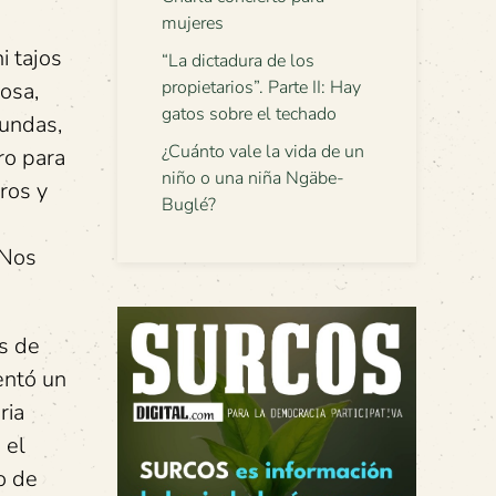
mujeres
i tajos
“La dictadura de los
propietarios”. Parte II: Hay
osa,
gatos sobre el techado
fundas,
¿Cuánto vale la vida de un
ro para
niño o una niña Ngäbe-
ros y
Buglé?
 Nos
s de
ntó un
ria
 el
o de