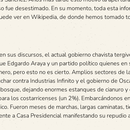
caso fue desestimado. En su momento, toda esta inf
 puede ver en Wikipedia, de donde hemos tomado to
n sus discursos, el actual gobierno chavista tergiv
fue Edgardo Araya y un partido político quienes en s
nero, pero esto no es cierto. Amplios sectores de l
char contra Industrias Infinito y el gobierno de Osc
e bosque, dejando enormes estanques de cianuro y 
para los costarricenses (un 2%). Embarcándonos e
ico. Fueron meses de marchas, largas caminatas, t
nte a Casa Presidencial manifestando su repudio 