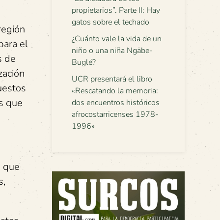
propietarios”. Parte II: Hay
gatos sobre el techado
región
¿Cuánto vale la vida de un
para el
niño o una niña Ngäbe-
s de
Buglé?
zación
UCR presentará el libro
puestos
«Rescatando la memoria:
os que
dos encuentros históricos
afrocostarricenses 1978-
1996»
s que
s,