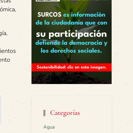
estas
nómica,
ía,
mientos
ento
Categorías
Agua