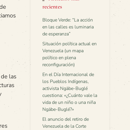
 de
recientes
nciamos
Bloque Verde: “La acción
en las calles es luminaria
de esperanza”
Situación política actual en
Venezuela (un mapa
político en plena
reconfiguración)
En el Día Internacional de
 de las
los Pueblos Indígenas,
cturas
activista Ngäbe-Buglé
y
cuestiona: «¿Cuánto vale la
s
vida de un niño o una niña
Ngäbe-Buglé?»
El anuncio del retiro de
res
Venezuela de la Corte