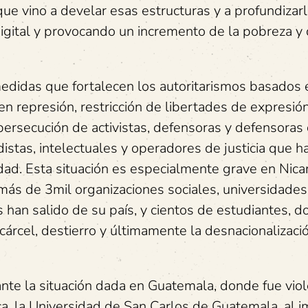
e vino a develar esas estructuras y a profundizarl
gital y provocando un incremento de la pobreza y 
medidas que fortalecen los autoritarismos basados 
n represión, restricción de libertades de expresión
persecución de activistas, defensoras y defensoras
distas, intelectuales y operadores de justicia que h
idad. Esta situación es especialmente grave en Nic
ás de 3mil organizaciones sociales, universidades
han salido de su país, y cientos de estudiantes, d
cárcel, destierro y últimamente la desnacionalizaci
nte la situación dada en Guatemala, donde fue vio
ca, la Universidad de San Carlos de Guatemala, al 