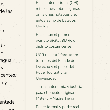
Penal Internacional (CPI):
as,
reflexiones sobre algunas
de las
omisiones notables y el
entusiasmo de Estados
Unidos
en
Presentan el primer
,
gemelo digital 3D de un
 de
distrito costarricense
an
UCR realizará foro sobre
aragua
los retos del Estado de
Derecho y el papel del
 y
Poder Judicial y la
ocentes,
Universidad
ón y
Tierra, autonomía y justicia
para el pueblo originario
Maleku – Madre Tierra
lentada
Poder formal y poder real:
imponer