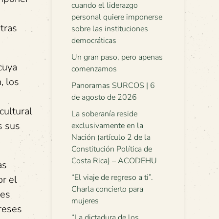
cuando el liderazgo
personal quiere imponerse
tras
sobre las instituciones
democráticas
Un gran paso, pero apenas
cuya
comenzamos
, los
Panoramas SURCOS | 6
de agosto de 2026
cultural
La soberanía reside
s sus
exclusivamente en la
Nación (artículo 2 de la
Constitución Política de
Costa Rica) – ACODEHU
as
“El viaje de regreso a ti”.
r el
Charla concierto para
les
mujeres
ereses
“La dictadura de los