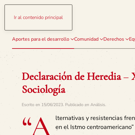
Ir al contenido principal
Aportes para el desarrollo
Comunidad
Derechos
Eq
Declaración de Heredia
–
Sociología
Escrito en
15/06/2023
. Publicado en
Análisis
.
“A
lternativas y resistencias fr
en el Istmo centroamericano”