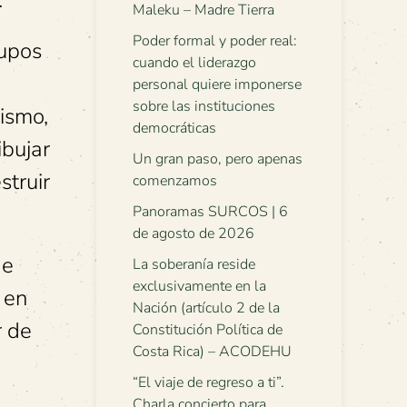
.
Maleku – Madre Tierra
Poder formal y poder real:
rupos
cuando el liderazgo
personal quiere imponerse
sobre las instituciones
lismo,
democráticas
ibujar
Un gran paso, pero apenas
struir
comenzamos
Panoramas SURCOS | 6
de agosto de 2026
 e
La soberanía reside
exclusivamente en la
 en
Nación (artículo 2 de la
r de
Constitución Política de
Costa Rica) – ACODEHU
“El viaje de regreso a ti”.
Charla concierto para