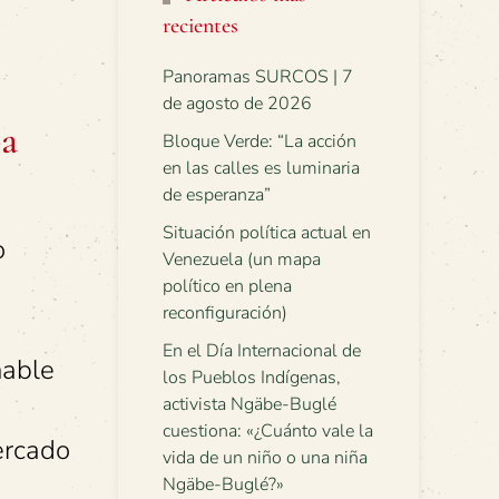
recientes
Panoramas SURCOS | 7
de agosto de 2026
ba
Bloque Verde: “La acción
en las calles es luminaria
de esperanza”
Situación política actual en
o
Venezuela (un mapa
político en plena
reconfiguración)
En el Día Internacional de
nable
los Pueblos Indígenas,
activista Ngäbe-Buglé
cuestiona: «¿Cuánto vale la
ercado
vida de un niño o una niña
Ngäbe-Buglé?»