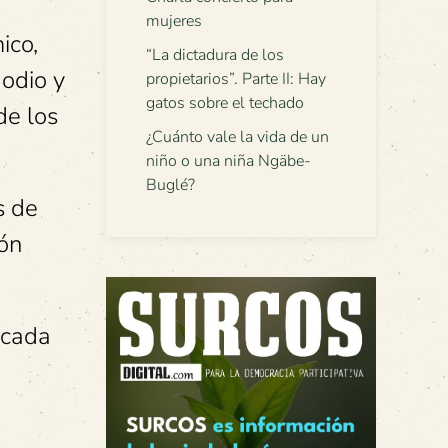
mujeres
ico,
“La dictadura de los
 odio y
propietarios”. Parte II: Hay
gatos sobre el techado
de los
¿Cuánto vale la vida de un
niño o una niña Ngäbe-
Buglé?
s de
ión
 cada