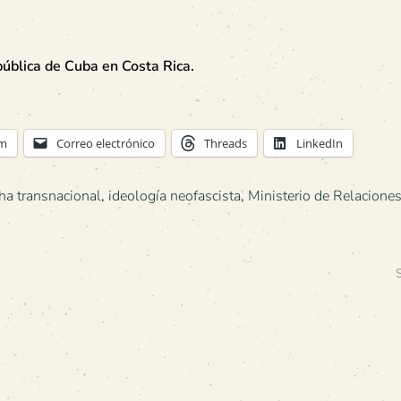
blica de Cuba en Costa Rica.
am
Correo electrónico
Threads
LinkedIn
ha transnacional
,
ideología neofascista
,
Ministerio de Relacione