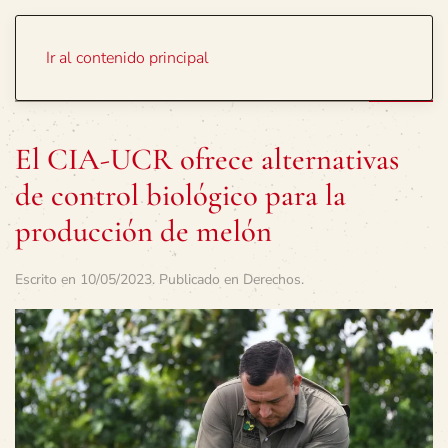
Portada
Temas
Ir al contenido principal
El CIA-UCR ofrece alternativas
de control biológico para la
producción de melón
Escrito en
10/05/2023
. Publicado en
Derechos
.