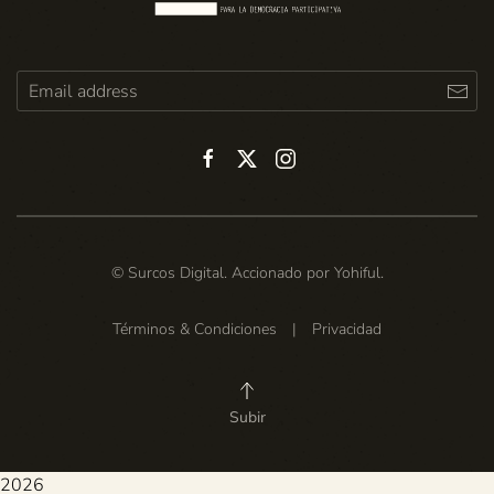
© Surcos Digital. Accionado por
Yohiful
.
Términos & Condiciones
|
Privacidad
Subir
2026