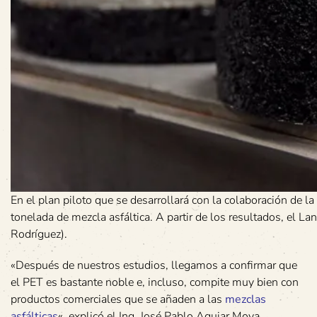
En el plan piloto que se desarrollará con la colaboración de 
tonelada de mezcla asfáltica. A partir de los resultados, el 
Rodríguez).
«Después de nuestros estudios, llegamos a confirmar que
el PET es bastante noble e, incluso, compite muy bien con
productos comerciales que se añaden a las
mezclas
asfálticas
«, explicó el Ing. José Pablo Aguiar Moya,