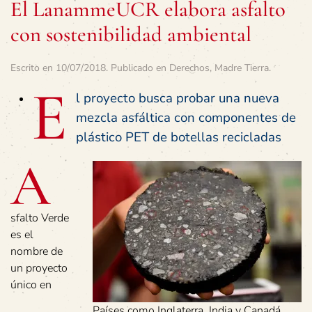
El LanammeUCR elabora asfalto
con sostenibilidad ambiental
Escrito en
10/07/2018
. Publicado en
Derechos
,
Madre Tierra
.
E
l proyecto busca probar una nueva
mezcla asfáltica con componentes de
plástico PET de botellas recicladas
A
sfalto Verde
es el
nombre de
un proyecto
único en
Países como Inglaterra, India y Canadá