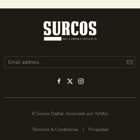
© Surcos Digital. Accionado por
Yohiful
.
Términos & Condiciones
|
Privacidad