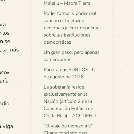
Maleku – Madre Tierra
Poder formal y poder real:
cuando el liderazgo
ura
personal quiere imponerse
y los
sobre las instituciones
n se
democráticas
, la más
Un gran paso, pero apenas
comenzamos
Panoramas SURCOS | 6
uco»
de agosto de 2026
aría
La soberanía reside
exclusivamente en la
Nación (artículo 2 de la
adio
Constitución Política de
Costa Rica) – ACODEHU
a viga
“El viaje de regreso a ti”.
Charla concierto para