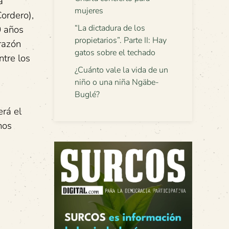
a
mujeres
ordero),
“La dictadura de los
0 años
propietarios”. Parte II: Hay
razón
gatos sobre el techado
ntre los
¿Cuánto vale la vida de un
niño o una niña Ngäbe-
Buglé?
erá el
hos