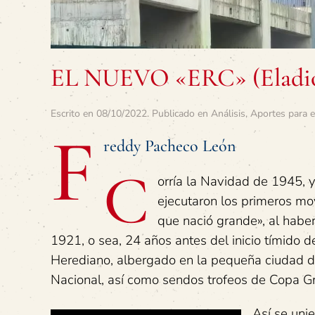
EL NUEVO «ERC» (Eladio
Escrito en
08/10/2022
. Publicado en
Análisis
,
Aportes para e
F
reddy Pacheco León
C
orría la Navidad de 1945, 
ejecutaron los primeros mov
que nació grande», al hab
1921, o sea, 24 años antes del inicio tímido d
Herediano, albergado en la pequeña ciudad d
Nacional, así como sendos trofeos de Copa 
Así se uni