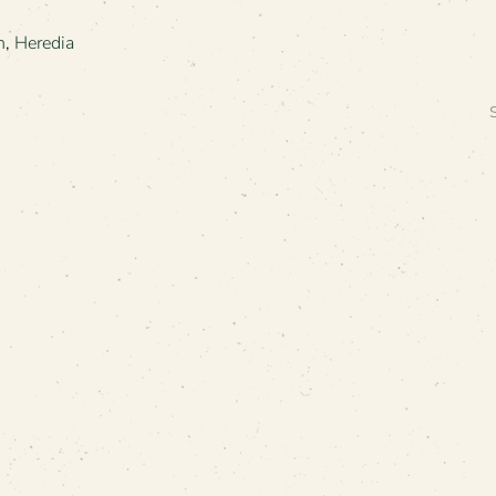
n
,
Heredia