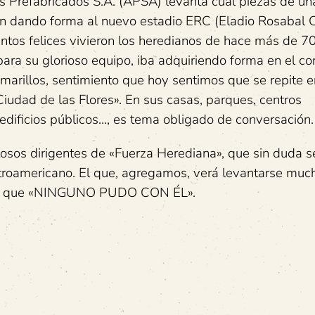
 Prefabricados S.A. (APSA) levanta cual piezas de un
an dando forma al nuevo estadio ERC (Eladio Rosabal C
os felices vivieron los heredianos de hace más de 7
para su glorioso equipo, iba adquiriendo forma en el co
marillos, sentimiento que hoy sentimos que se repite e
iudad de las Flores». En sus casas, parques, centros
 edificios públicos…, es tema obligado de conversación.
tosos dirigentes de «Fuerza Herediana», que sin duda s
troamericano. El que, agregamos, verá levantarse muc
 del que «NINGUNO PUDO CON ÉL».