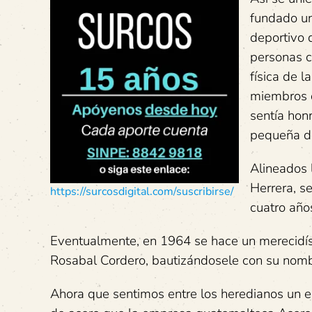
fundado un
deportivo 
personas c
física de l
miembros 
sentía hon
pequeña de
Alineados l
Herrera, se
https://surcosdigital.com/suscribirse/
cuatro año
Eventualmente, en 1964 se hace un merecidísi
Rosabal Cordero, bautizándosele con su nomb
Ahora que sentimos entre los heredianos un es