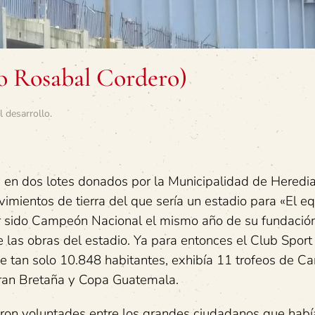
 Rosabal Cordero)
l desarrollo
.
y en dos lotes donados por la Municipalidad de Heredia
imientos de tierra del que sería un estadio para «El e
er sido Campeón Nacional el mismo año de su fundació
e las obras del estadio. Ya para entonces el Club Sport
e tan solo 10.848 habitantes, exhibía 11 trofeos de 
Gran Bretaña y Copa Guatemala.
eron voluntades entre los grandes ciudadanos que habí