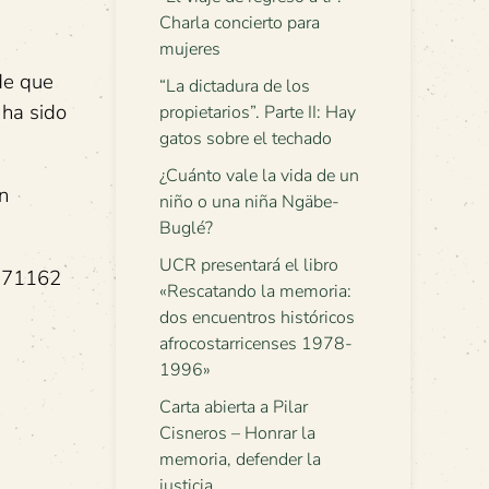
Charla concierto para
mujeres
de que
“La dictadura de los
 ha sido
propietarios”. Parte II: Hay
gatos sobre el techado
¿Cuánto vale la vida de un
n
niño o una niña Ngäbe-
Buglé?
UCR presentará el libro
8771162
«Rescatando la memoria:
dos encuentros históricos
afrocostarricenses 1978-
1996»
Carta abierta a Pilar
Cisneros – Honrar la
memoria, defender la
justicia