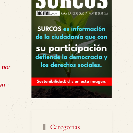
. por
en
Categorías