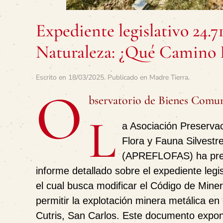
Expediente legislativo 24.7
Naturaleza: ¿Qué Camino E
Escrito en
18/03/2025
. Publicado en
Madre Tierra
.
O
bservatorio de Bienes Com
L
a Asociación Preservac
Flora y Fauna Silvestr
(
APREFLOFAS
) ha pr
informe detallado sobre el
expediente legi
el cual busca modificar el
Código de Miner
permitir la explotación minera metálica en e
Cutris, San Carlos. Este documento expon