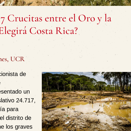
17 Crucitas entre el Oro y la
legirá Costa Rica?
unes, UCR
ionista de
e
esentado un
slativo 24.717
,
ía
para
l distrito de
e los graves