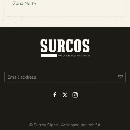
Zona Norte
© Surcos Digital. Accionado por
Yohiful
.