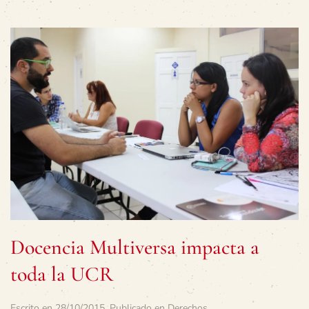
Docencia Multiversa impacta a
toda la UCR
Escrito en
28/10/2015
. Publicado en
Derechos
.