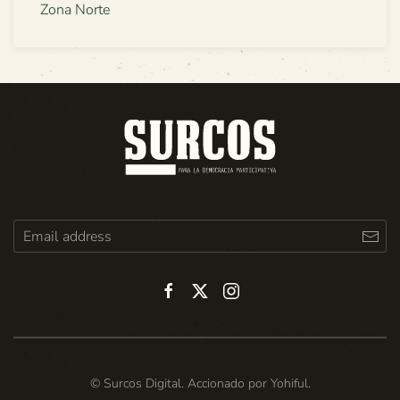
Zona Norte
© Surcos Digital. Accionado por
Yohiful
.