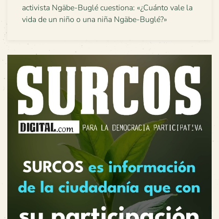
activista Ngäbe-Buglé cuestiona: «¿Cuánto vale la
vida de un niño o una niña Ngäbe-Buglé?»