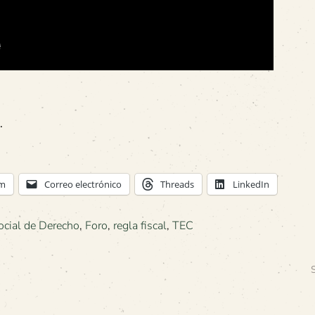
.
am
Correo electrónico
Threads
LinkedIn
ocial de Derecho
,
Foro
,
regla fiscal
,
TEC