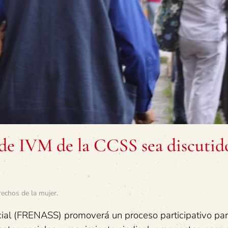
e IVM de la CCSS sea discutid
rechos de la mujer
.
ocial (FRENASS) promoverá un proceso participativo pa