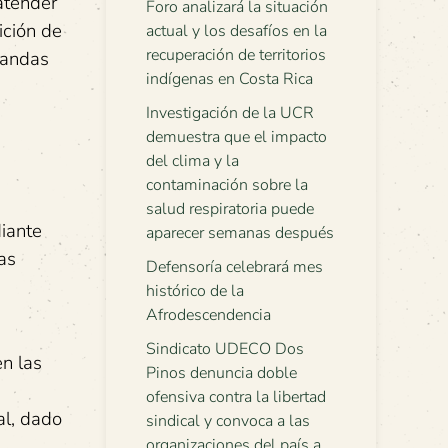
atender
Foro analizará la situación
ición de
actual y los desafíos en la
recuperación de territorios
vandas
indígenas en Costa Rica
Investigación de la UCR
demuestra que el impacto
del clima y la
contaminación sobre la
salud respiratoria puede
diante
aparecer semanas después
as
Defensoría celebrará mes
histórico de la
Afrodescendencia
Sindicato UDECO Dos
n las
Pinos denuncia doble
ofensiva contra la libertad
al, dado
sindical y convoca a las
organizaciones del país a