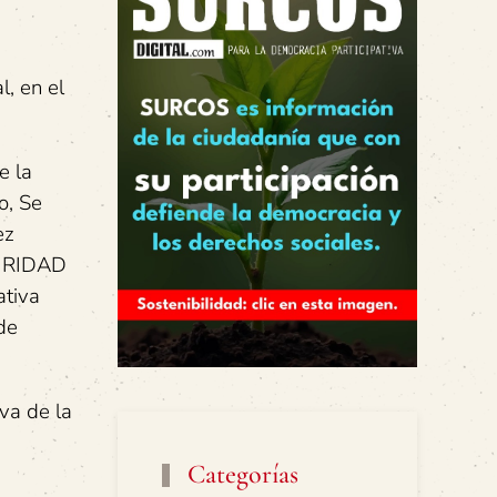
l, en el
e la
o, Se
ez
GURIDAD
ativa
de
iva de la
Categorías