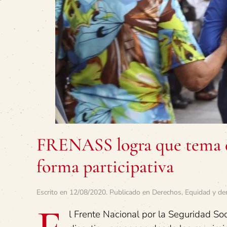
FRENASS logra que tema d
forma participativa
Escrito en
12/08/2020
. Publicado en
Derechos
,
Equidad y de
l Frente Nacional por la Seguridad S