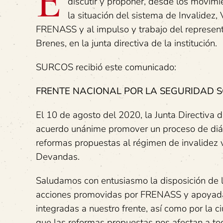
E
discutir y proponer, desde los movimi
la situación del sistema de Invalidez,
FRENASS y al impulso y trabajo del represent
Brenes, en la junta directiva de la institución.
SURCOS recibió este comunicado:
FRENTE NACIONAL POR LA SEGURIDAD S
El 10 de agosto del 2020, la Junta Directiva 
acuerdo unánime promover un proceso de diálo
reformas propuestas al régimen de invalidez v
Devandas.
Saludamos con entusiasmo la disposición de l
acciones promovidas por FRENASS y apoyadas
integradas a nuestro frente, así como por la 
que las reformas propuestas nos afectan a to