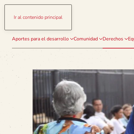
Ir al contenido principal
Aportes para el desarrollo
Comunidad
Derechos
Eq