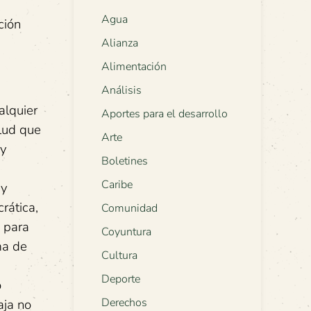
Agua
ción
Alianza
Alimentación
Análisis
alquier
Aportes para el desarrollo
alud que
Arte
 y
Boletines
Caribe
 y
rática,
Comunidad
, para
Coyuntura
ma de
Cultura
Deporte
o
Derechos
aja no