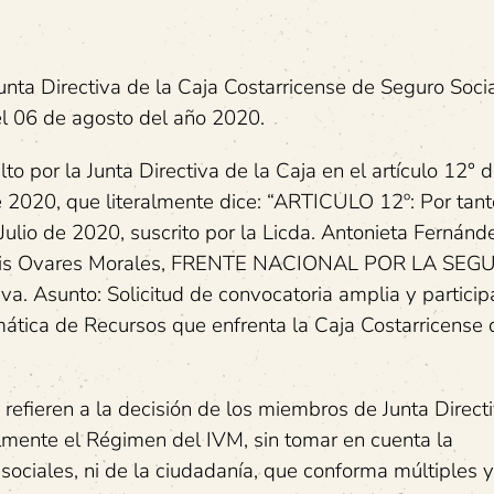
nta Directiva de la Caja Costarricense de Seguro Socia
el 06 de agosto del año 2020.
o por la Junta Directiva de la Caja en el artículo 12° d
 2020, que literalmente dice: “ARTICULO 12º: Por tant
ulio de 2020, suscrito por la Licda. Antonieta Fernánd
 Deivis Ovares Morales, FRENTE NACIONAL POR LA SE
va. Asunto: Solicitud de convocatoria amplia y particip
ática de Recursos que enfrenta la Caja Costarricense 
e refieren a la decisión de los miembros de Junta Direct
almente el Régimen del IVM, sin tomar en cuenta la
 sociales, ni de la ciudadanía, que conforma múltiples y