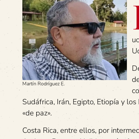
uc
Uc
De
de
Martín Rodríguez E.
co
Sudáfrica, Irán, Egipto, Etiopía y l
«de paz».
Costa Rica, entre ellos, por interme