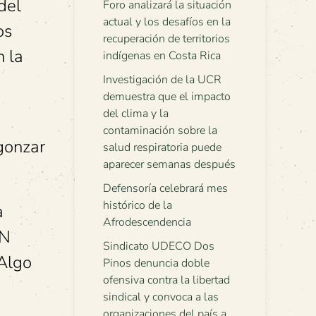
del
Foro analizará la situación
actual y los desafíos en la
os
recuperación de territorios
n la
indígenas en Costa Rica
Investigación de la UCR
demuestra que el impacto
del clima y la
contaminación sobre la
gonzar
salud respiratoria puede
aparecer semanas después
Defensoría celebrará mes
histórico de la
a
Afrodescendencia
AN
Sindicato UDECO Dos
 Algo
Pinos denuncia doble
ofensiva contra la libertad
sindical y convoca a las
organizaciones del país a