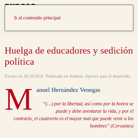
Portada
Temas
Ir al contenido principal
Huelga de educadores y sedición
política
Escrito en
26/10/2018
. Publicado en
Análisis
,
Aportes para el desarrollo
.
M
anuel Hernández Venegas
“(…) por la libertad, así como por la honra se
puede y debe aventurar la vida, y por el
contrario, el cautiverio es el mayor mal que puede venir a los
hombres” (Cervantes)