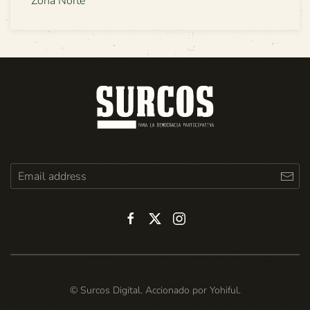
Zona Norte
© Surcos Digital. Accionado por
Yohiful
.