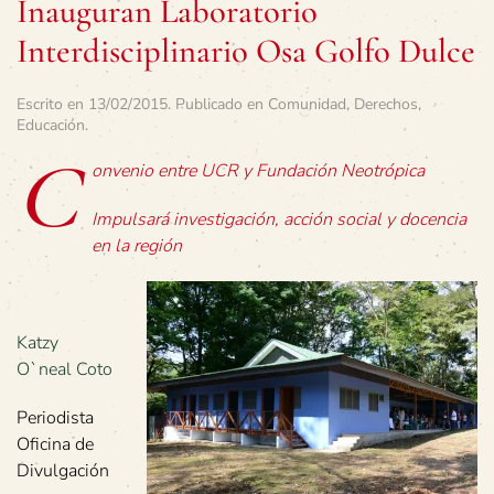
Inauguran Laboratorio
Interdisciplinario Osa Golfo Dulce
Escrito en
13/02/2015
. Publicado en
Comunidad
,
Derechos
,
Educación
.
C
onvenio entre UCR y Fundación Neotrópica
Impulsará investigación, acción social y docencia
en la región
Katzy
O`neal Coto
Periodista
Oficina de
Divulgación