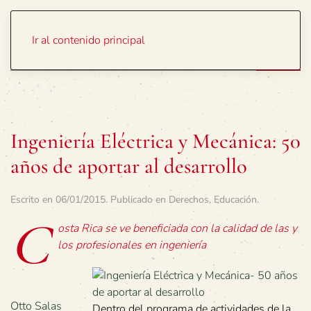
Portada
Temas
Ir al contenido principal
Ingeniería Eléctrica y Mecánica: 50
años de aportar al desarrollo
Escrito en
06/01/2015
. Publicado en
Derechos
,
Educación
.
C
osta Rica se ve beneficiada con la calidad de las y
los profesionales en ingeniería
Otto Salas
Dentro del programa de actividades de la