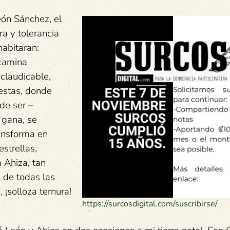
eón Sánchez, el
ra y tolerancia
habitaran:
 camina
nclaudicable,
uestas, donde
 de ser –
 gana, se
ransforma en
strellas,
 Ahiza, tan
a de todas las
 ¡solloza ternura!
https://surcosdigital.com/suscribirse/