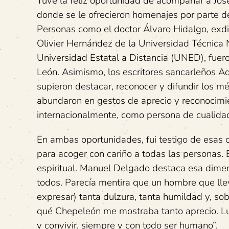
Tuve la feliz oportunidad de acompañar a José
donde se le ofrecieron homenajes por parte de 
Personas como el doctor Álvaro Hidalgo, exdir
Olivier Hernández de la Universidad Técnica 
Universidad Estatal a Distancia (UNED), fuero
León. Asimismo, los escritores sancarleños A
supieron destacar, reconocer y difundir los mé
abundaron en gestos de aprecio y reconocimie
internacionalmente, como persona de cualidad
En ambas oportunidades, fui testigo de esas 
para acoger con cariño a todas las personas. 
espiritual. Manuel Delgado destaca esa dimen
todos. Parecía mentira que un hombre que lleva
expresar) tanta dulzura, tanta humildad y, sob
qué Chepeleón me mostraba tanto aprecio. Lue
y convivir, siempre y con todo ser humano”.