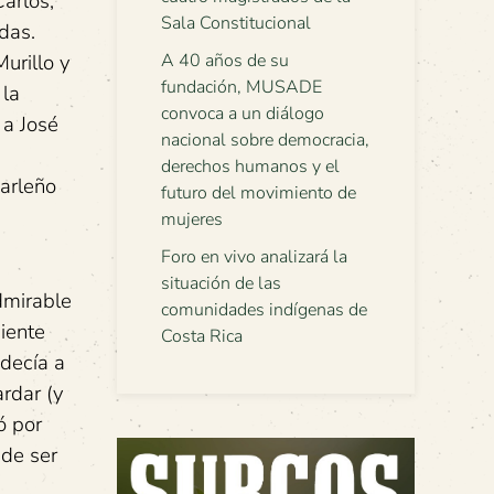
arlos,
Sala Constitucional
das.
urillo y
A 40 años de su
fundación, MUSADE
 la
convoca a un diálogo
 a José
nacional sobre democracia,
derechos humanos y el
carleño
futuro del movimiento de
mujeres
Foro en vivo analizará la
situación de las
dmirable
comunidades indígenas de
iente
Costa Rica
decía a
ardar (y
ó por
 de ser