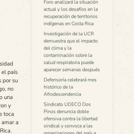
Foro analizará la situación
actual y los desafíos en la
recuperación de territorios
indígenas en Costa Rica
Investigación de la UCR
demuestra que el impacto
del clima y la
contaminación sobre la
salud respiratoria puede
rsidad
aparecer semanas después
 el país
s por su
Defensoría celebrará mes
histórico de la
go, no
Afrodescendencia
do una
Sindicato UDECO Dos
ron y
Pinos denuncia doble
e toca
ofensiva contra la libertad
s amar a
sindical y convoca a las
 Rica.
organizaciones del país a