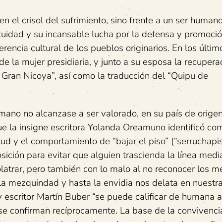
en el crisol del sufrimiento, sino frente a un ser human
tuidad y su incansable lucha por la defensa y promoció
rencia cultural de los pueblos originarios. En los últim
de la mujer presidiaria, y junto a su esposa la recupera
 Gran Nicoya”, así como la traducción del “Quipu de
umano no alcanzase a ser valorado, en su país de orige
ue la insigne escritora Yolanda Oreamuno identificó co
itud y el comportamiento de “bajar el piso” (“serruchapis
ición para evitar que alguien trascienda la línea media
latrar, pero también con lo malo al no reconocer los mé
la mezquindad y hasta la envidia nos delata en nuestr
 y escritor Martín Buber “se puede calificar de humana 
e confirman recíprocamente. La base de la convivenci