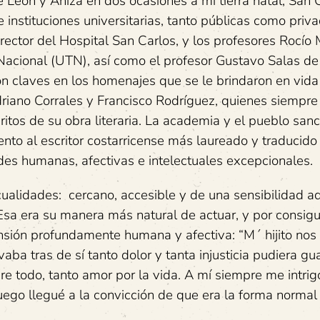
 León y Ahiza en dos ocasiones a mi tierra natal, San C
instituciones universitarias, tanto públicas como priva
ector del Hospital San Carlos, y los profesores Rocío M
Nacional (UTN), así como el profesor Gustavo Salas de
n claves en los homenajes que se le brindaron en vida
driano Corrales y Francisco Rodríguez, quienes siempre
ritos de su obra literaria. La academia y el pueblo san
nto al escritor costarricense más laureado y traducido
es humanas, afectivas e intelectuales excepcionales.
cualidades: cercano, accesible y de una sensibilidad a
Esa era su manera más natural de actuar, y por consigu
sión profundamente humana y afectiva: “M´ hijito nos 
ba tras de sí tanto dolor y tanta injusticia pudiera gu
re todo, tanto amor por la vida. A mí siempre me intrig
go llegué a la convicción de que era la forma normal