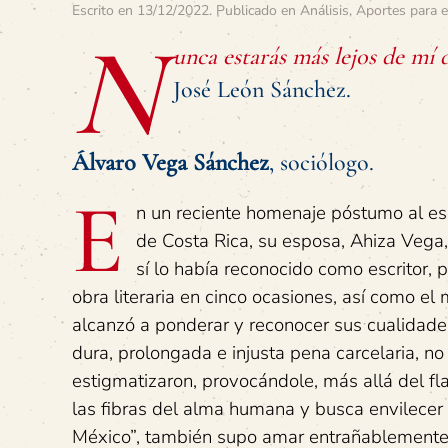
Escrito en
13/12/2022
. Publicado en
Análisis
,
Aportes para e
N
unca estarás más lejos de mí 
José León Sánchez.
Álvaro Vega Sánchez
, sociólogo.
E
n un reciente homenaje póstumo al esc
de Costa Rica, su esposa, Ahiza Vega,
sí lo había reconocido como escritor,
obra literaria en cinco ocasiones, así como e
alcanzó a ponderar y reconocer sus cualidad
dura, prolongada e injusta pena carcelaria, n
estigmatizaron, provocándole, más allá del fla
las fibras del alma humana y busca envilecer 
México”, también supo amar entrañablemente 