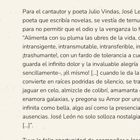
Para el cantautor y poeta Julio Vindas, José L
poeta que escribía novelas, se vestía de ternu
para no permitir que el odio y la venganza lo 
“Alimenta con su pluma las ubres de la vida,
intransigente, intransmutable, intransferible, i
¡trashumante!, con un fardo de tolerancia a c
guarda el infinito dolor y la invaluable alegría
sencillamente–, ¡él mismo! […] cuando le da la
convierte en raíces podridas de silencio, se t
jaguar en celo, almizcle de colibrí, amamanta e
enamora galaxias, y pregona su Amor por una
infinita como bella, algo así como la presenci
ausencias. José León no solo solloza nostalgia,
[…]”.