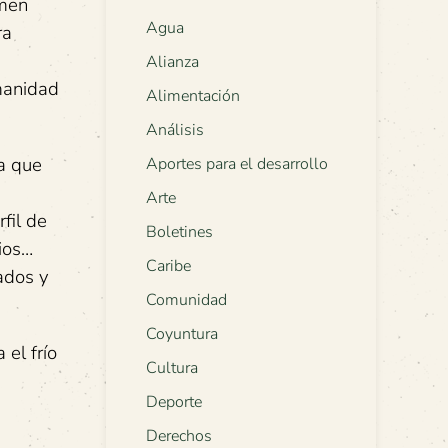
rmen
Agua
ra
Alianza
manidad
Alimentación
Análisis
ra que
Aportes para el desarrollo
Arte
fil de
Boletines
rios…
Caribe
ados y
Comunidad
Coyuntura
el frío
Cultura
Deporte
Derechos