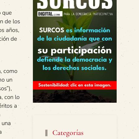
o que
n de los
os años,
ción de
n, como
mo un
os”),
, con lo
ritos a
a
a una
a
Categorías