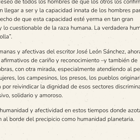
eseo de todos los hombres de que los otros los confi
 llegar a ser y la capacidad innata de los hombres pa
hecho de que esta capacidad esté yerma en tan gran
 y lo cuestionable de la raza humana. La verdadera hu
olla”.
manas y afectivas del escritor José León Sánchez, aho
afirmativos de cariño y reconocimiento –y también de
obras, con otra mirada, especialmente atendiendo al per
ujeres, los campesinos, los presos, los pueblos origina
or reivindicar la dignidad de esos sectores discrimin
ivo, solidario y amoroso.
 humanidad y afectividad en estos tiempos donde azota 
nen al borde del precipicio como humanidad planetaria.