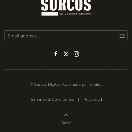
© Surcos Digital. Accionado por
Yohiful
.
Términos & Condiciones
|
Privacidad
Subir