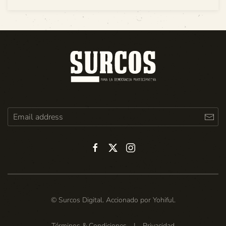
© Surcos Digital. Accionado por
Yohiful
.
Términos & Condiciones
|
Privacidad