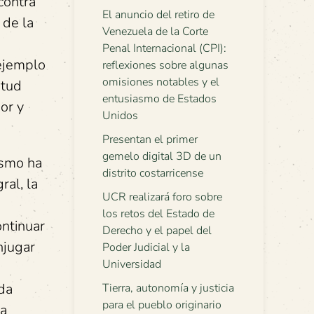
 contra
El anuncio del retiro de
 de la
Venezuela de la Corte
Penal Internacional (CPI):
ejemplo
reflexiones sobre algunas
omisiones notables y el
ntud
entusiasmo de Estados
or y
Unidos
Presentan el primer
gemelo digital 3D de un
ismo ha
distrito costarricense
ral, la
UCR realizará foro sobre
los retos del Estado de
ontinuar
Derecho y el papel del
njugar
Poder Judicial y la
Universidad
ida
Tierra, autonomía y justicia
para el pueblo originario
la