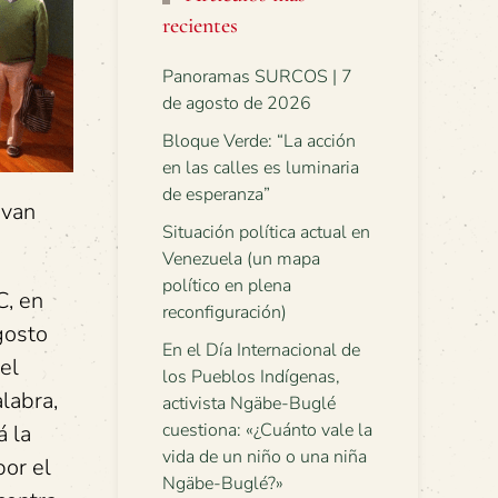
recientes
Panoramas SURCOS | 7
de agosto de 2026
Bloque Verde: “La acción
en las calles es luminaria
de esperanza”
 van
Situación política actual en
Venezuela (un mapa
político en plena
C, en
reconfiguración)
gosto
En el Día Internacional de
el
los Pueblos Indígenas,
labra,
activista Ngäbe-Buglé
cuestiona: «¿Cuánto vale la
á la
vida de un niño o una niña
por el
Ngäbe-Buglé?»