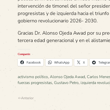
intervención de timonel del señor president
progresistas y de izquierda hacia el triunf
gobierno revolucionario 2026- 2030.
Gracias Dr. Alonso Ojeda Awad por su precl
tercera edad generacional y en el alistami
Compartir:
Facebook
WhatsApp
X
Telegr
activismo político
,
Alonso Ojeda Awad
,
Carlos Mene
fuerzas progresistas
,
Gustavo Petro
,
izquierda revoluc
Anterior