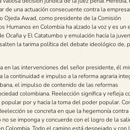
La valiosa decisión jurídica de la juez penal Heredia,
nar de una actuación consecuente contra la empresa
so Ojeda Awad, como presidente de la Comisión
os Humanos en Colombia ha alzado la voz y es un 
a de Ocaña y El Catatumbo y emulación hacia la juve
alten la tarima política del debate ideológico de, p
a en las intervenciones del señor presidente, él m
 la continuidad e impulso a la reforma agraria integ
ana, el impulso de contenido de las reformas
ciedad colombiana. Reelección significa y refleja c
 popular por y hacia la toma del poder popular. Co
Reelección se concreta en que la hegemonía contra
o no se imponga y concuerde con el logro de la sal
o en Colombia. Todo el camino está despejado y con 