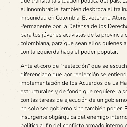
que transita la situación política del país. 
el innombrable, también desbroza el traji
impunidad en Colombia. El veterano Alon
Permanente por la Defensa de los Derech
para los jóvenes activistas de la provinci
colombiana, para que sean ellos quienes as
con la izquierda hacia el poder popular.
Ante el coro de “reelección” que se escuch
diferenciado que por reelección se entienda
implementación de los Acuerdos de La Hab
estructurales y de fondo que requiere la so
con las tareas de ejecución de un gobierno
no solo ser gobierno sino también poder. 
insurgente oligárquica del enemigo intern
política al fin del conflicto armado intern