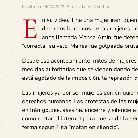
Escrito en
04/10/2022
. Publicado en
Derechos
.
E
n su video, Tina una mujer iraní quien
derechos humanos de las mujeres en 
años llamada Mahsa Aminí fue deteni
“correcta” su velo. Mahsa fue golpeada bruta
Desde ese acontecimiento, miles de mujeres h
medidas autoritarias que se vienen dando de
está agotado de la imposición, la represión 
Las mujeres ya por ser mujeres son en quien
derechos humanos. Las protestas de las muje
en Irán golpee, asesine, encierre y silencie
como cortar el internet para que se dé la pér
forma según Tina “matan en silencio”.