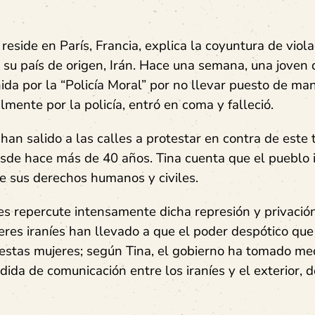
 reside en París, Francia, explica la coyuntura de viol
su país de origen, Irán. Hace una semana, una joven 
da por la “Policía Moral” por no llevar puesto de ma
lmente por la policía, entró en coma y falleció.
an salido a las calles a protestar en contra de este 
sde hace más de 40 años. Tina cuenta que el pueblo i
de sus derechos humanos y civiles.
es repercute intensamente dicha represión y privació
res iraníes han llevado a que el poder despótico que
 a estas mujeres; según Tina, el gobierno ha tomado me
dida de comunicación entre los iraníes y el exterior, d