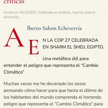
críticas
Escrito en
02/12/2022
. Publicado en
Análisis
,
Aportes para el
desarrollo
.
A
lberto Salom Echeverría
E
N LA COP 27 CELEBRADA
EN SHARM EL SHEIJ, EGIPTO.
Una metáfora útil para
entender el peligro que representa el “Cambio
Climático”
Muchas veces me he devanado los sesos
pensando cómo hacer para que hasta el último de
los habitantes del mundo comprenda el horrendo
peligro que representa el “Cambio Climático” para