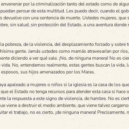
 envenenar por la criminalización tanto del estado como de alg
ue puedan pensar de esta multitud. Les puedo decir, cuando el gob
los devuelve con una sentencia de muerte. Ustedes mujeres, que 
e, sin salud, sin protección del Estado, a una aventura donde 
la pobreza, de la violencia, del desplazamiento forzado y sobre 
ísima gente. Jamás ustedes como mamás atravesarían por ríos,
nte diciendo a ver qué sale. ¡No, de ninguna manera! No es cie
 vida. No, entendamos realmente, estas gentes buscan la vida, l
 esposos, sus hijos amenazados por los Maras.
aya apaleado a mujeres o niños si la iglesia es la casa de los qu
 que el Estado no tenga recursos para atender esta casa si hace o
 la respuesta a este signo de violencia, de hambre. No es cier
e viene a destruir el medio ambiente, que viene talvez cargarnos
tar el trabajo, no es cierto, ¡de ninguna manera! Precisamente, 