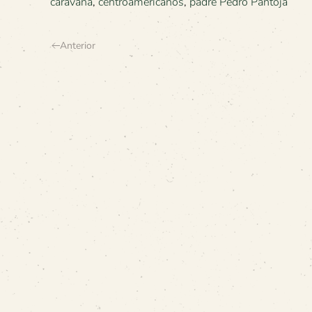
caravana
,
centroamericanos
,
padre Pedro Pantoja
Anterior