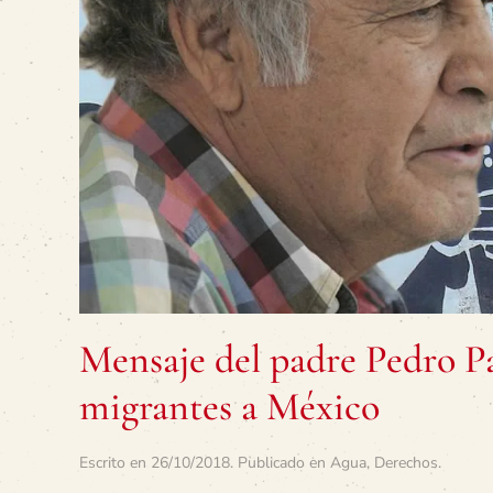
Mensaje del padre Pedro Pa
migrantes a México
Escrito en
26/10/2018
. Publicado en
Agua
,
Derechos
.