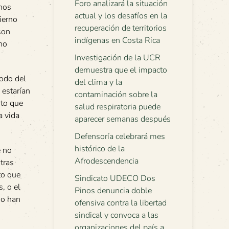
Foro analizará la situación
unos
actual y los desafíos en la
ierno
recuperación de territorios
son
indígenas en Costa Rica
no
Investigación de la UCR
demuestra que el impacto
todo del
del clima y la
 estarían
contaminación sobre la
rto que
salud respiratoria puede
a vida
aparecer semanas después
Defensoría celebrará mes
histórico de la
e no
Afrodescendencia
tras
to que
Sindicato UDECO Dos
, o el
Pinos denuncia doble
no han
ofensiva contra la libertad
sindical y convoca a las
organizaciones del país a