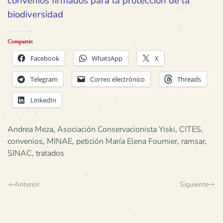
convenios firmados para la protección de la
biodiversidad
Compartir:
Facebook
WhatsApp
X
Telegram
Correo electrónico
Threads
LinkedIn
Andrea Meza
,
Asociación Conservacionista Yiski
,
CITES
,
convenios
,
MINAE
,
petición María Elena Fournier
,
ramsar
,
SINAC
,
tratados
Anterior
Siguiente