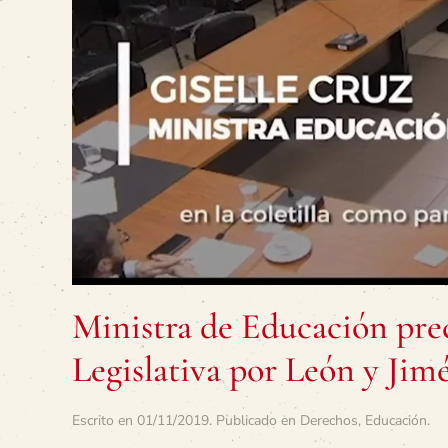
Ministra de Educación pre
Legislativa por León y Jim
Escrito en
01/11/2019
. Publicado en
Derechos
,
Educación
.