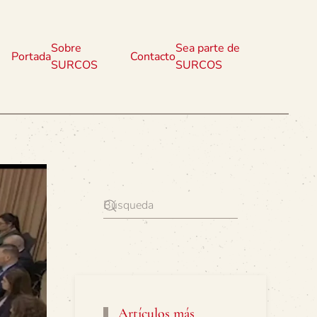
Sobre
Sea parte de
Portada
Contacto
SURCOS
SURCOS
Artículos más