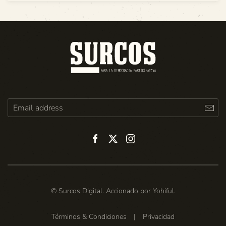
© Surcos Digital. Accionado por
Yohiful
.
Términos & Condiciones
|
Privacidad