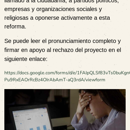
llamado a la ciudadanía, a partidos políticos,
empresas y organizaciones sociales y
religiosas a oponerse activamente a esta
reforma.
Se puede leer el pronunciamiento completo y
firmar en apoyo al rechazo
del proyecto en el
siguiente enlace:
ht
tps://docs.g
oogle.com/forms/d/e/1FAIpQLSf83vTs0buKgn
Pu9RxEAOrRcBz4OIrAbAmT-aQ3rdA/viewform