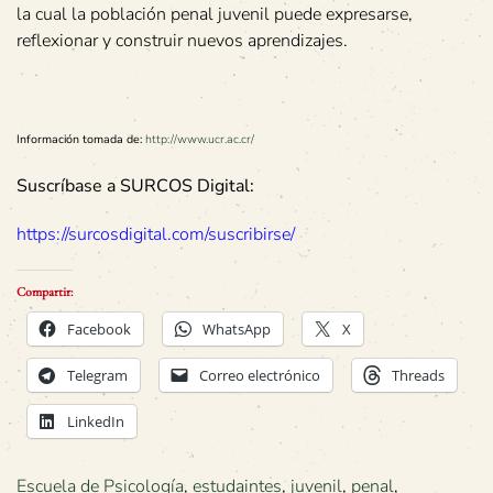
la cual la población penal juvenil puede expresarse,
reflexionar y construir nuevos aprendizajes.
Información tomada de:
http://www.ucr.ac.cr/
Suscríbase a SURCOS Digital:
https://surcosdigital.com/suscribirse/
Compartir:
Facebook
WhatsApp
X
Telegram
Correo electrónico
Threads
LinkedIn
Escuela de Psicología
,
estudaintes
,
juvenil
,
penal
,