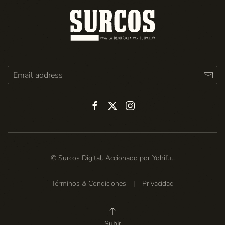
© Surcos Digital. Accionado por
Yohiful
.
Términos & Condiciones
|
Privacidad
Subir