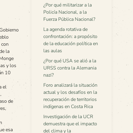
¿Por qué militarizar a la
Policía Nacional, a la
Fuerza Pública Nacional?
La agenda rotativa de
l Gobierno
confrontación: a propósito
ueblo
de la educación política en
n con
las aulas
de la
s Monge
¿Por qué USA se alió a la
las y los
URSS contra la Alemania
rán 10
nazi?
Foro analizará la situación
a el
actual y los desafíos en la
,
recuperación de territorios
caso de
indígenas en Costa Rica
res,
Investigación de la UCR
n
demuestra que el impacto
gue esa
del clima y la