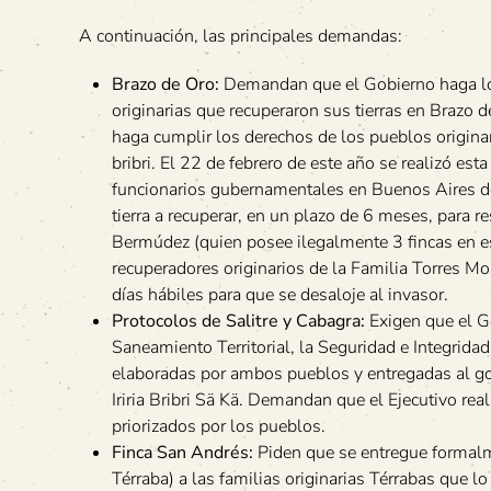
A continuación, las principales demandas:
Brazo de Oro:
Demandan que el Gobierno haga lo 
originarias que recuperaron sus tierras en Brazo de
haga cumplir los derechos de los pueblos originario
bribri. El 22 de febrero de este año se realizó es
funcionarios gubernamentales en Buenos Aires de 
tierra a recuperar, en un plazo de 6 meses, para r
Bermúdez (quien posee ilegalmente 3 fincas en ese 
recuperadores originarios de la Familia Torres Mo
días hábiles para que se desaloje al invasor.
Protocolos de Salitre y Cabagra:
Exigen que el Go
Saneamiento Territorial, la Seguridad e Integridad 
elaboradas por ambos pueblos y entregadas al gobi
Iriria Bribri Sä Kä. Demandan que el Ejecutivo rea
priorizados por los pueblos.
Finca San Andrés:
Piden que se entregue formalme
Térraba) a las familias originarias Térrabas que 