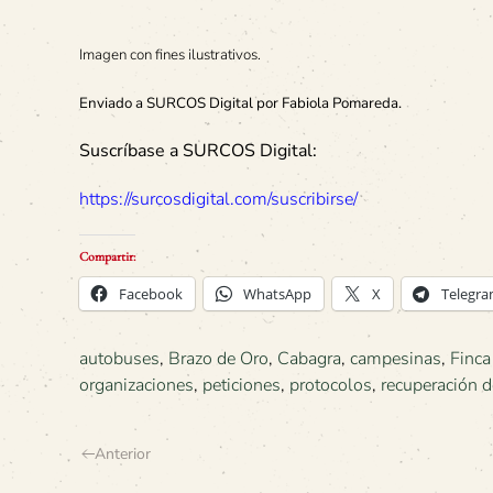
Imagen con fines ilustrativos.
Enviado a SURCOS Digital por Fabiola Pomareda.
Suscríbase a SURCOS Digital:
https://surcosdigital.com/suscribirse/
Compartir:
Facebook
WhatsApp
X
Telegr
autobuses
,
Brazo de Oro
,
Cabagra
,
campesinas
,
Finc
organizaciones
,
peticiones
,
protocolos
,
recuperación de
Anterior