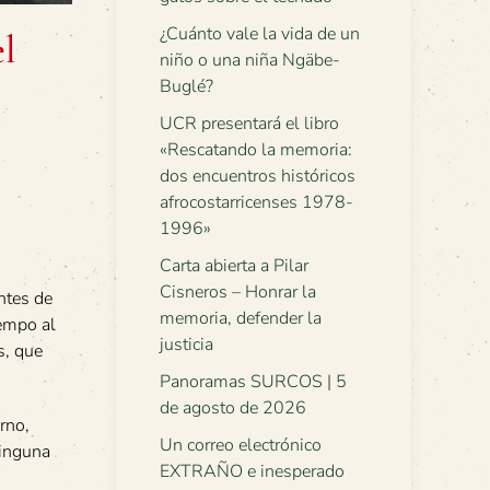
¿Cuánto vale la vida de un
l
niño o una niña Ngäbe-
Buglé?
UCR presentará el libro
«Rescatando la memoria:
dos encuentros históricos
afrocostarricenses 1978-
1996»
Carta abierta a Pilar
Cisneros – Honrar la
ntes de
memoria, defender la
iempo al
justicia
s, que
Panoramas SURCOS | 5
de agosto de 2026
rno,
Un correo electrónico
ninguna
EXTRAÑO e inesperado