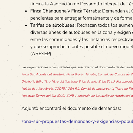
finca a la Asociación de Desarrollo Integral de Té
Finca Chánguena y Finca Térraba:
Demandan al Gob
pendientes para entregar formalmente y de forma de
Tarifas de autobuses:
Rechazan todos los aumento
diversas líneas de autobuses en la zona y exige
entre las comunidades y las instancias respectiva
y que se apruebe lo antes posible el nuevo model
(ARESEP).
Las organizaciones y comunidades que suscribieron el documento de demand
Finca San Andrés del Territorio Naso Broran Térraba, Consejo de Cultura de Bo
Originaria Békg TLra ÑLre del Territorio Bribri de Iriria Bribri Sä Kä, Recuperad
Ngäbe de Alto Abrojo, COOTRAOSA R.L, Comité de Lucha por la Tierra de Fin
Nuestras Tierras del Sur (OLCASUR), Asociación de Usuari@s de Autobuses de 
Adjunto encontrará el documento de demandas:
zona-sur-propuestas-demandas-y-exigencias-popu