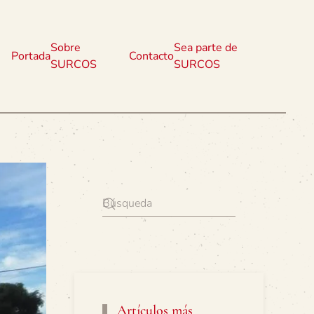
Sobre
Sea parte de
Portada
Contacto
SURCOS
SURCOS
Artículos más