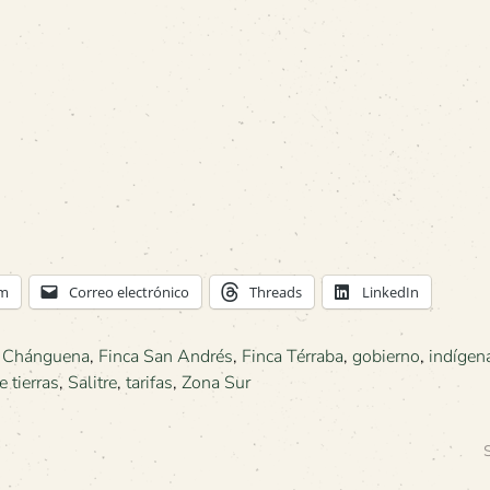
am
Correo electrónico
Threads
LinkedIn
a Chánguena
,
Finca San Andrés
,
Finca Térraba
,
gobierno
,
indígen
 tierras
,
Salitre
,
tarifas
,
Zona Sur