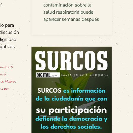
e.
contaminación sobre la
salud respiratoria puede
aparecer semanas después
do para
discusión
dignidad
Públicos
inarios de
ncia
o de Mujeres
na por