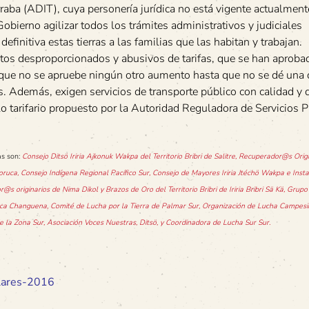
rraba (ADIT), cuya personería jurídica no está vigente actualment
ierno agilizar todos los trámites administrativos y judiciales
finitiva estas tierras a las familias que las habitan y trabajan.
s desproporcionados y abusivos de tarifas, que se han aproba
n que no se apruebe ningún otro aumento hasta que no se dé una 
s. Además, exigen servicios de transporte público con calidad y 
o tarifario propuesto por la Autoridad Reguladora de Servicios 
as son:
Consejo Ditsö Iriria Ajkonuk Wakpa del Territorio Bribri de Salitre, Recuperador@s Orig
ruca, Consejo Indígena Regional Pacífico Sur, Consejo de Mayores Iriria Jtéchö Wakpa e Insta
or@s originarios de Nima Dikol y Brazos de Oro del Territorio Bribri de Iriria Bribri Sä Kä, Grup
ca Changuena, Comité de Lucha por la Tierra de Palmar Sur, Organización de Lucha Campesi
la Zona Sur, Asociación Voces Nuestras, Ditsö, y Coordinadora de Lucha Sur Sur.
lares-2016