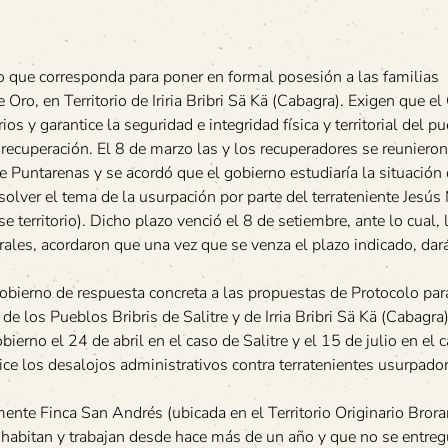
que corresponda para poner en formal posesión a las familias
 Oro, en Territorio de Iriria Bribri Sä Kä (Cabagra). Exigen que e
s y garantice la seguridad e integridad física y territorial del p
ta recuperación. El 8 de marzo las y los recuperadores se reuniero
Puntarenas y se acordó que el gobierno estudiaría la situación 
esolver el tema de la usurpación por parte del terrateniente Jesú
territorio). Dicho plazo venció el 8 de setiembre, ante lo cual, 
rales, acordaron que una vez que se venza el plazo indicado, da
bierno de respuesta concreta a las propuestas de Protocolo par
de los Pueblos Bribris de Salitre y de Irria Bribri Sä Kä (Cabagra)
erno el 24 de abril en el caso de Salitre y el 15 de julio en el 
lice los desalojos administrativos contra terratenientes usurpado
nte Finca San Andrés (ubicada en el Territorio Originario Brora
lo habitan y trabajan desde hace más de un año y que no se entre