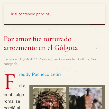
Portada
Temas
Ir al contenido principal
Por amor fue torturado
atrozmente en el Gólgota
Escrito en
13/04/2022
. Publicado en
Comunidad
,
Cultura
,
Sin
categoría
.
F
reddy Pacheco León
«La
punta algo
roma, se
perdió al