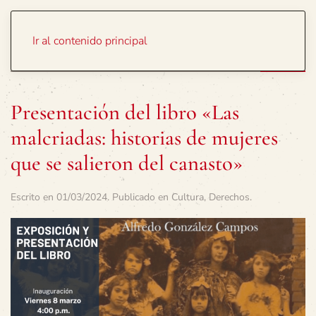
Portada
Temas
Ir al contenido principal
Presentación del libro «Las
malcriadas: historias de mujeres
que se salieron del canasto»
Escrito en
01/03/2024
. Publicado en
Cultura
,
Derechos
.