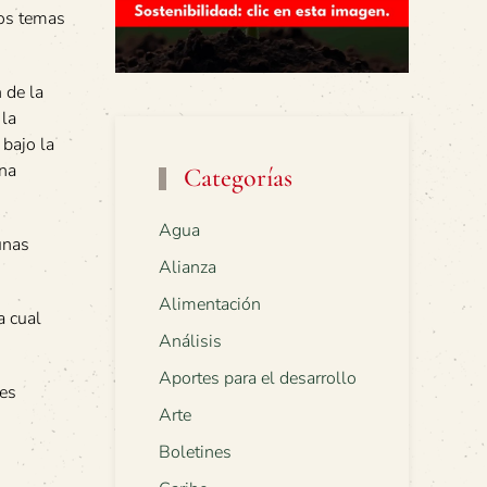
los temas
 de la
 la
 bajo la
una
Categorías
Agua
unas
Alianza
Alimentación
a cual
Análisis
Aportes para el desarrollo
les
Arte
Boletines