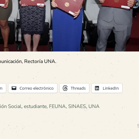
municación, Rectoría UNA.
am
Correo electrónico
Threads
LinkedIn
ión Social
,
estudiante
,
FEUNA
,
SINAES
,
UNA