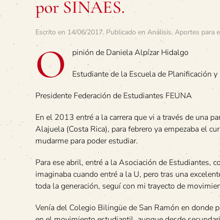
por SINAES.
Escrito en
14/06/2017
. Publicado en
Análisis
,
Aportes para e
O
pinión de Daniela Alpízar Hidalgo
Estudiante de la Escuela de Planificación
Presidente Federación de Estudiantes FEUNA
En el 2013 entré a la carrera que vi a través de una 
Alajuela (Costa Rica), para febrero ya empezaba el c
mudarme para poder estudiar.
Para ese abril, entré a la Asociación de Estudiantes,
imaginaba cuando entré a la U, pero tras una excelent
toda la generación, seguí con mi trayecto de movimien
Venía del Colegio Bilingüe de San Ramón en donde po
en el movimiento estudiantil, aunque desde secundar