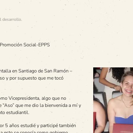
l desarrollo
.
 y Promoción Social-EPPS
pantalla en Santiago de San Ramón –
urso y por supuesto que me tocó
 como Vicepresidenta, algo que no
e “Aso” que me dio la bienvenida a mí y
to estudiantil.
r 5 años estudié y participé también
ia esto se conocía como gobierno