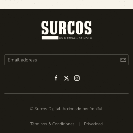
© Surcos Digital. Accionado por
Yohiful
.
Términos & Condiciones
|
Privacidad