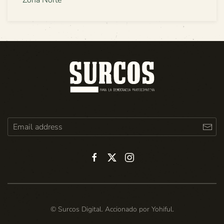
© Surcos Digital. Accionado por
Yohiful
.