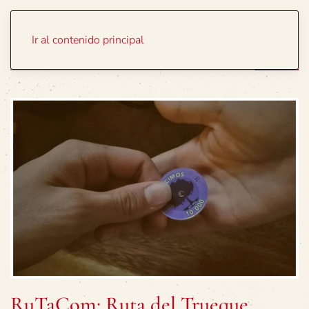
Portada
Temas
Ir al contenido principal
RuTaCom: Ruta del Trueque