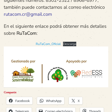
siguientes números: 8302-2522 / 8968-6977,
también puede contactarnos al correo electrónico
rutacom.cr@gmail.com
En el siguiente enlace podrá obtener más detalles
sobre
RuTaCom
:
RuTaCom_Oficial
Descarga
Compartir:
Facebook
WhatsApp
X
Telegram
Correo electrónico
Threads