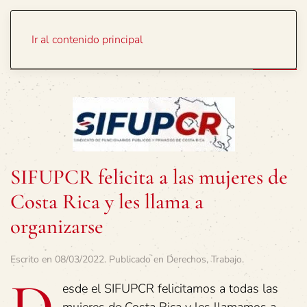
Portada
Temas
Ir al contenido principal
SIFUPCR felicita a las mujeres de
Costa Rica y les llama a
organizarse
Escrito en
08/03/2022
. Publicado en
Derechos
,
Trabajo
.
esde el SIFUPCR felicitamos a todas las