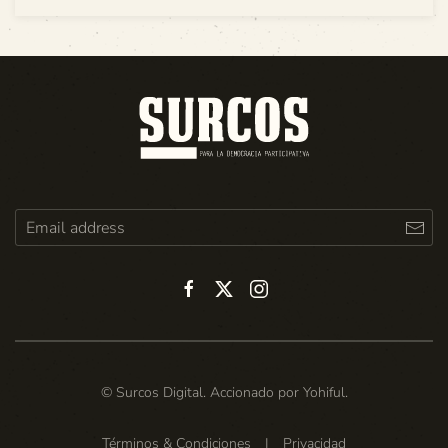
© Surcos Digital. Accionado por
Yohiful
.
Términos & Condiciones
|
Privacidad