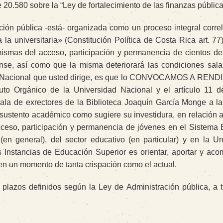
 20.580 sobre la “Ley de fortalecimiento de las finanzas pública
ció
n pú
blica
-está-
organizada como un proceso integral corre
a la universitaria» (Constitución Política de Costa Rica
art. 77
ismas del acceso, participación y permanencia de cientos de
nse, así como que la misma deteriorará las condiciones salar
idad Nacional que usted dirige, es que lo CONVOCAMOS A REN
o Orgánico de la Universidad Nacional y el artículo 11 d
 sala de exrectores de la Biblioteca Joaquín García Monge a l
sustento académico como sugiere su investidura, en relación a
acceso, participación y permanencia de jóvenes en el Sistema 
en general), del sector educativo (en particular) y en la Un
s Instancias de Educación Superior es orientar, aportar y aco
en un momento de tanta crispación como el actual.
plazos definidos según la Ley de Administración pública, a t