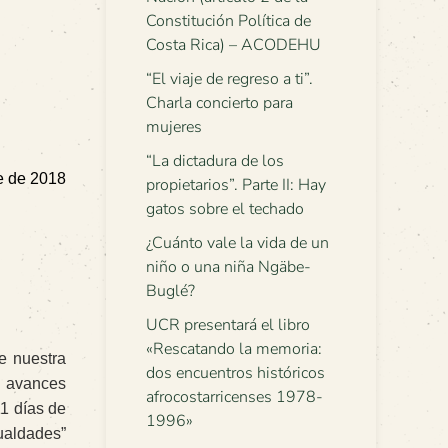
Constitución Política de
Costa Rica) – ACODEHU
“El viaje de regreso a ti”.
Charla concierto para
mujeres
“La dictadura de los
e de 2018
propietarios”. Parte II: Hay
gatos sobre el techado
¿Cuánto vale la vida de un
niño o una niña Ngäbe-
Buglé?
UCR presentará el libro
«Rescatando la memoria:
de nuestra
dos encuentros históricos
s avances
afrocostarricenses 1978-
11 días de
1996»
ualdades”