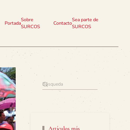
Sobre
Sea parte de
Portada
Contacto
SURCOS
SURCOS
Artículos más