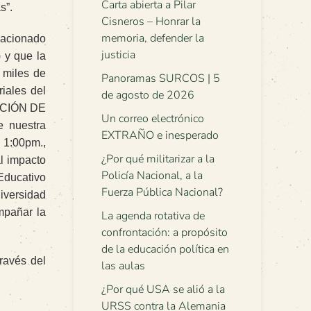
Carta abierta a Pilar
s”.
Cisneros – Honrar la
memoria, defender la
lacionado
justicia
)
y que la
 miles de
Panoramas SURCOS | 5
iales del
de agosto de 2026
DICIÓN DE
Un correo electrónico
e nuestra
EXTRAÑO e inesperado
a 1:00pm.,
¿Por qué militarizar a la
l impacto
Policía Nacional, a la
Educativo
Fuerza Pública Nacional?
iversidad
mpañar la
La agenda rotativa de
confrontación: a propósito
de la educación política en
ravés del
las aulas
¿Por qué USA se alió a la
URSS contra la Alemania