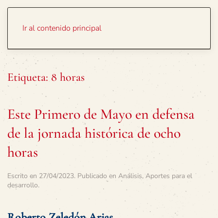
Portada
Temas
Ir al contenido principal
Etiqueta:
8 horas
Este Primero de Mayo en defensa
de la jornada histórica de ocho
horas
Escrito en
27/04/2023
. Publicado en
Análisis
,
Aportes para el
desarrollo
.
Roberto Zeledón Arias