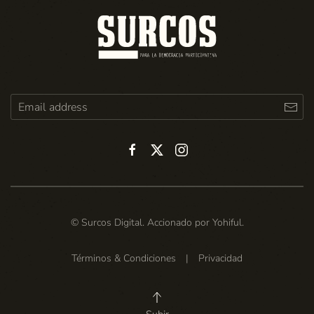
© Surcos Digital. Accionado por
Yohiful
.
Términos & Condiciones
|
Privacidad