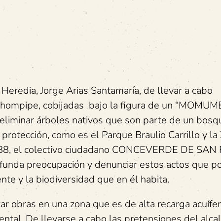
 Heredia, Jorge Arias Santamaría, de llevar a cabo
o Chompipe, cobijadas bajo la figura de un “MOMU
iminar árboles nativos que son parte de un bosq
rotección, como es el Parque Braulio Carrillo y la
e 1888, el colectivo ciudadano CONCEVERDE DE SA
unda preocupación y denunciar estos actos que p
nte y la biodiversidad que en él habita.
ar obras en una zona que es de alta recarga acuífer
ental. De llevarse a cabo las pretensiones del alca