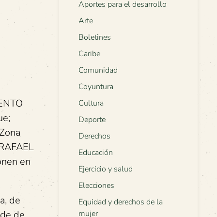
Aportes para el desarrollo
Arte
Boletines
Caribe
Comunidad
Coyuntura
MENTO
Cultura
ue;
Deporte
 Zona
Derechos
N RAFAEL
Educación
onen en
Ejercicio y salud
Elecciones
a, de
Equidad y derechos de la
lde de
mujer