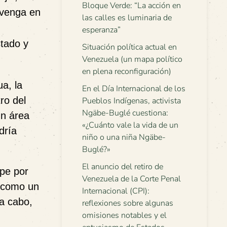
Bloque Verde: “La acción en
rvenga en
las calles es luminaria de
esperanza”
stado y
Situación política actual en
Venezuela (un mapa político
en plena reconfiguración)
ua, la
En el Día Internacional de los
ro del
Pueblos Indígenas, activista
Ngäbe-Buglé cuestiona:
un área
«¿Cuánto vale la vida de un
dría
niño o una niña Ngäbe-
Buglé?»
El anuncio del retiro de
ipe por
Venezuela de la Corte Penal
í como un
Internacional (CPI):
 a cabo,
reflexiones sobre algunas
omisiones notables y el