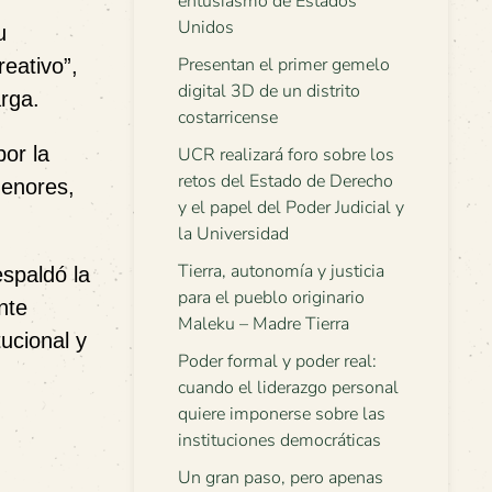
entusiasmo de Estados
Unidos
u
Presentan el primer gemelo
eativo”,
digital 3D de un distrito
arga.
costarricense
or la
UCR realizará foro sobre los
retos del Estado de Derecho
menores,
y el papel del Poder Judicial y
la Universidad
Tierra, autonomía y justicia
espaldó la
para el pueblo originario
nte
Maleku – Madre Tierra
ucional y
Poder formal y poder real:
cuando el liderazgo personal
quiere imponerse sobre las
instituciones democráticas
Un gran paso, pero apenas