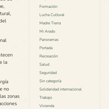
ue,
Formación
tural,
Lucha Cultural
 del
Madre Tierra
Mi Arado
nal
Panoramas
Portada
stecen
Recreación
e la
Salud
Seguridad
rgía
Sin categoría
ue no
Solidaridad internacional
 las zonas
Trabajo
acciones
Vivienda