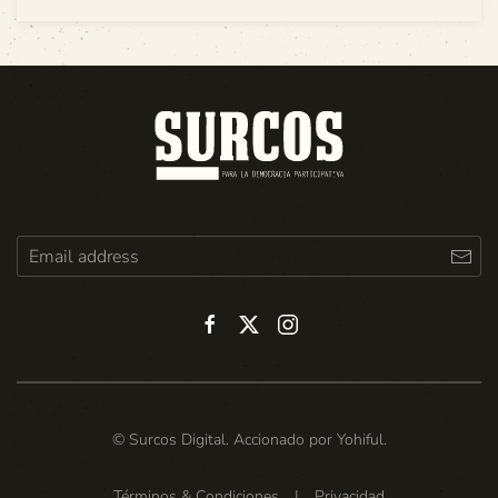
© Surcos Digital. Accionado por
Yohiful
.
Términos & Condiciones
|
Privacidad